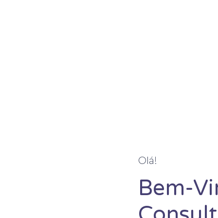
Olá!
Bem-Vi
Consult